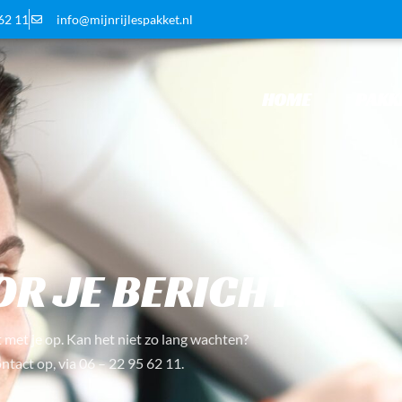
 62 11
info@mijnrijlespakket.nl
HOME
PAKK
VEN – BEDA
R JE BERICHT!
 met je op. Kan het niet zo lang wachten?
ntact op, via
06 – 22 95 62 11
.