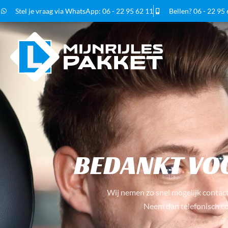
Stel je vraag via WhatsApp: 06 - 22 95 62 11
Bellen? 06 - 22 95
INSCHRIJ
BEDANKT VOO
Wij nemen zo snel mogelijk contact
Neem dan telefonisch co