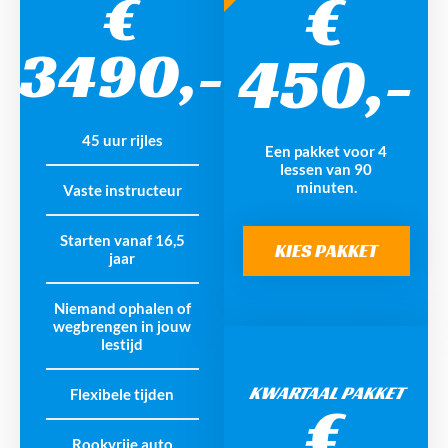
€
€
3490,-
450,-
45 uur rijles
Een pakket voor 4
lessen van 90
minuten.
Vaste instructeur
Starten vanaf 16,5
KIES PAKKET
jaar
Niemand ophalen of
wegbrengen in jouw
lestijd
KWARTAAL PAKKET
Flexibele tijden
€
Rookvrije auto