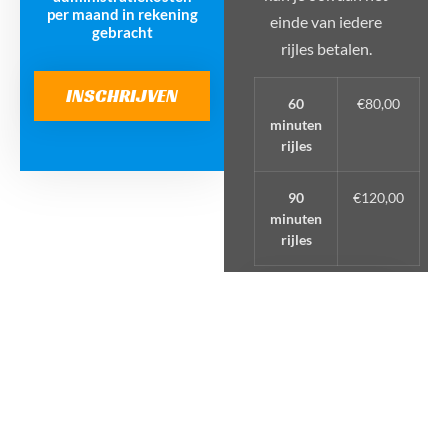
per maand in rekening
einde van iedere
gebracht
rijles betalen.
INSCHRIJVEN
60
€80,00
minuten
rijles
90
€120,00
minuten
rijles
KIES
PAKKET