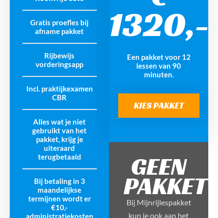
1320,-
Gratis proefles bij
afname pakket
Rijbewijs
Een pakket voor 12
vorderingsapp
lessen van 90
minuten.
Incl. praktijkexamen
CBR
KIES PAKKET
Alles wat je niet
gebruikt van het
pakket, krijg je
uiteraard
GEEN
terugbetaald
PAKKET
Bij betaling in 3
maandelijkse
termijnen wordt er
Bij Mijnrijlespakket
€10,-
kun je ook aan het
administratiekosten