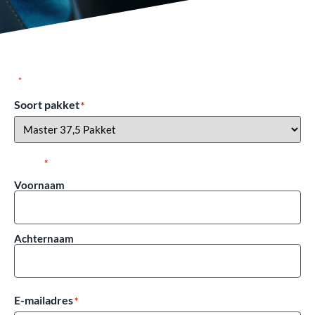
"
" geeft vereiste velden aan
*
Soort pakket
*
Naam
*
Voornaam
Achternaam
E-mailadres
*